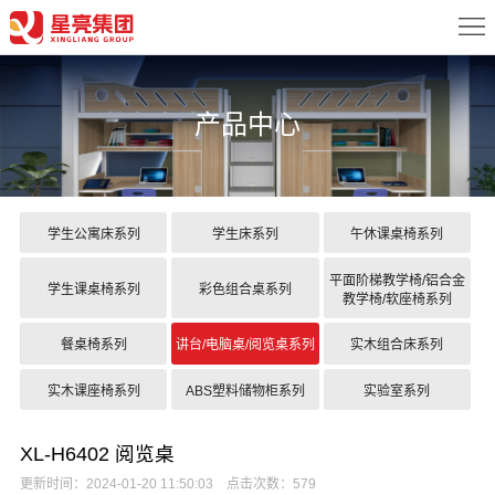
首
页
关
产品中心
于
新
我
闻
产
们
中
品
案
学生公寓床系列
学生床系列
午休课桌椅系列
心
中
例
配
平面阶梯教学椅/铝合金
学生课桌椅系列
彩色组合桌系列
教学椅/软座椅系列
心
展
置
服
餐桌椅系列
讲台/电脑桌/阅览桌系列
实木组合床系列
示
方
务
联
实木课座椅系列
ABS塑料储物柜系列
实验室系列
案
中
系
XL-H6402 阅览桌
心
我
更新时间：2024-01-20 11:50:03 点击次数：579