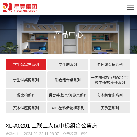
首
页
关
产品中心
于
新
我
闻
产
们
中
品
案
学生公寓床系列
学生床系列
午休课桌椅系列
心
中
例
配
平面阶梯教学椅/铝合金
学生课桌椅系列
彩色组合桌系列
教学椅/软座椅系列
心
展
置
服
餐桌椅系列
讲台/电脑桌/阅览桌系列
实木组合床系列
示
方
务
联
实木课座椅系列
ABS塑料储物柜系列
实验室系列
案
中
系
XL-A0201 二联二人位中梯组合公寓床
心
我
更新时间：2024-01-23 11:08:07 点击次数：899