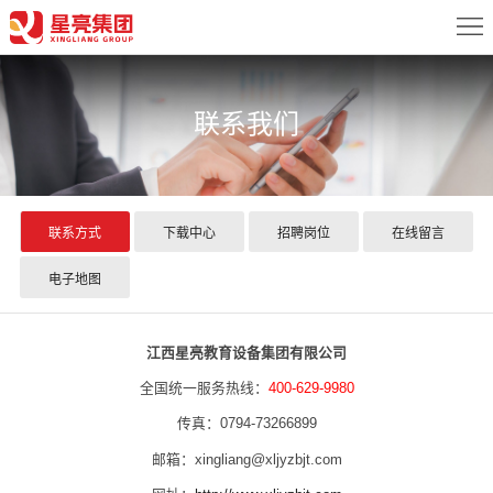
首
页
关
联系我们
于
新
我
闻
产
们
中
品
案
联系方式
下载中心
招聘岗位
在线留言
心
中
例
配
电子地图
心
展
置
服
江西星亮教育设备集团有限公司
示
方
务
联
全国统一服务热线：
400-629-9980
传真：0794-73266899
案
中
系
邮箱：xingliang@xljyzbjt.com
心
我