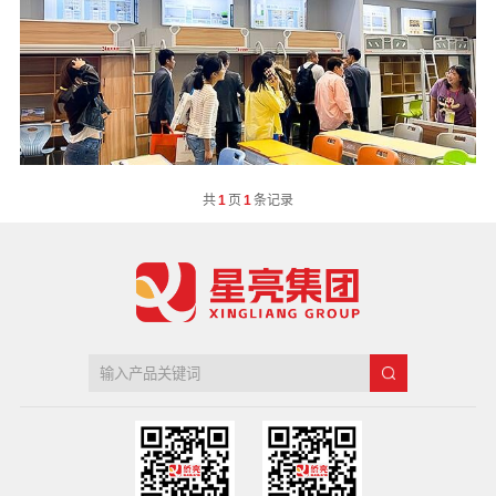
们
共
1
页
1
条记录