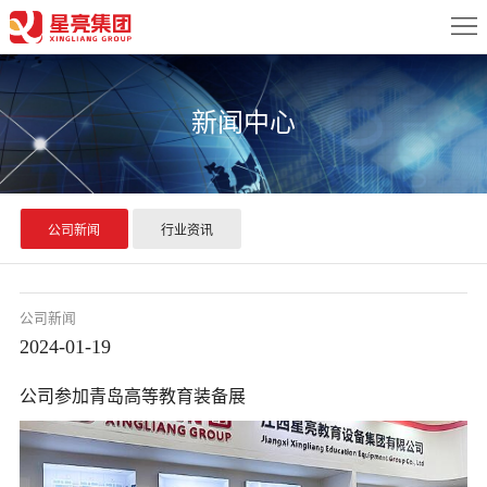
首
页
关
新闻中心
于
新
我
闻
产
们
中
品
案
公司新闻
行业资讯
心
中
例
配
公司新闻
心
展
置
服
2024-01-19
示
方
务
联
公司参加青岛高等教育装备展
案
中
系
心
我