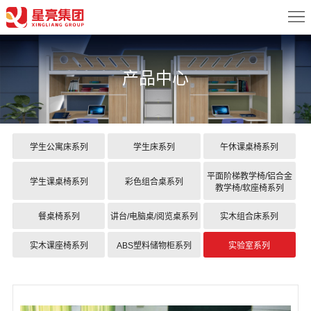
首
页
关
产品中心
于
新
我
闻
产
们
中
品
案
学生公寓床系列
学生床系列
午休课桌椅系列
心
中
例
配
平面阶梯教学椅/铝合金
学生课桌椅系列
彩色组合桌系列
教学椅/软座椅系列
心
展
置
服
餐桌椅系列
讲台/电脑桌/阅览桌系列
实木组合床系列
示
方
务
联
实木课座椅系列
ABS塑料储物柜系列
实验室系列
案
中
系
心
我