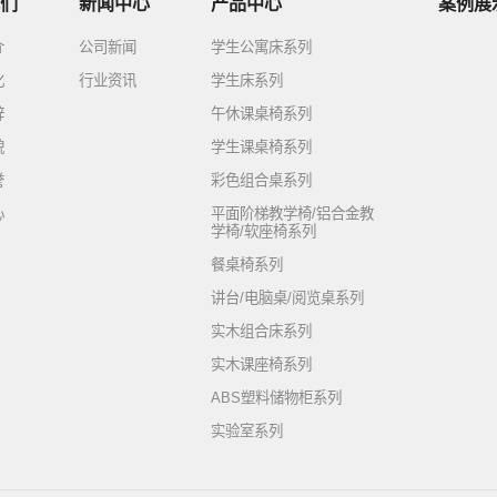
们
新闻中心
产品中心
案例展
介
公司新闻
学生公寓床系列
化
行业资讯
学生床系列
辞
午休课桌椅系列
貌
学生课桌椅系列
誉
彩色组合桌系列
心
平面阶梯教学椅/铝合金教
学椅/软座椅系列
餐桌椅系列
讲台/电脑桌/阅览桌系列
实木组合床系列
实木课座椅系列
ABS塑料储物柜系列
实验室系列