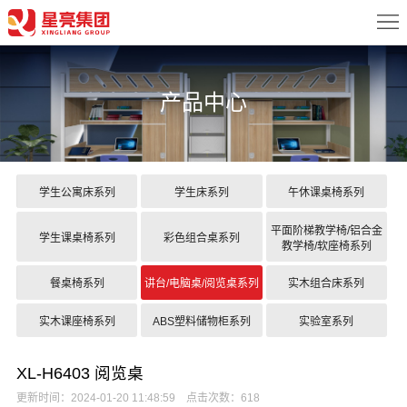
首
页
关
产品中心
于
新
我
闻
产
们
中
品
案
学生公寓床系列
学生床系列
午休课桌椅系列
心
中
例
配
平面阶梯教学椅/铝合金
学生课桌椅系列
彩色组合桌系列
教学椅/软座椅系列
心
展
置
服
餐桌椅系列
讲台/电脑桌/阅览桌系列
实木组合床系列
示
方
务
联
实木课座椅系列
ABS塑料储物柜系列
实验室系列
案
中
系
XL-H6403 阅览桌
心
我
更新时间：2024-01-20 11:48:59 点击次数：618