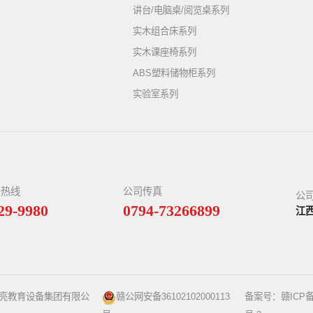
讲台/电脑桌/阅览桌系列
实木组合床系列
实木课座椅系列
ABS塑料储物柜系列
实验室系列
务热线
公司传真
公
29-9980
0794-73266899
江
星亮教育设备集团有限公
赣公网安备36102102000113
备案号：
赣ICP备