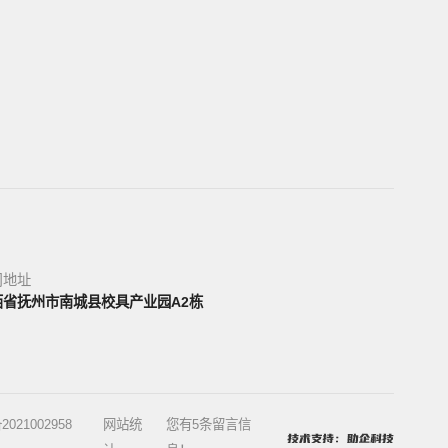
司地址
西省抚州市南城县校具产业园A2栋
2021002958
网站统
您有
5
条留言信