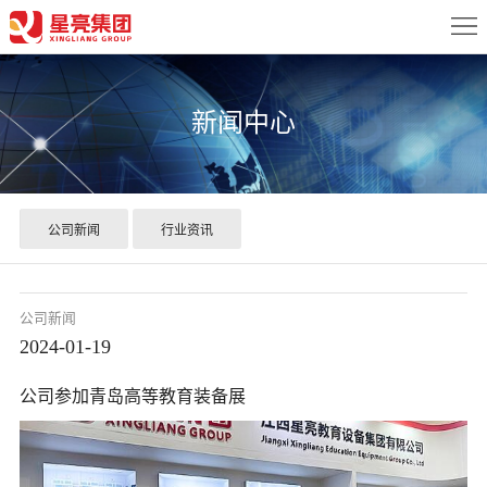
首
页
关
新闻中心
于
新
我
闻
产
们
中
品
案
公司新闻
行业资讯
心
中
例
配
公司新闻
心
展
置
服
2024-01-19
示
方
务
联
公司参加青岛高等教育装备展
案
中
系
心
我