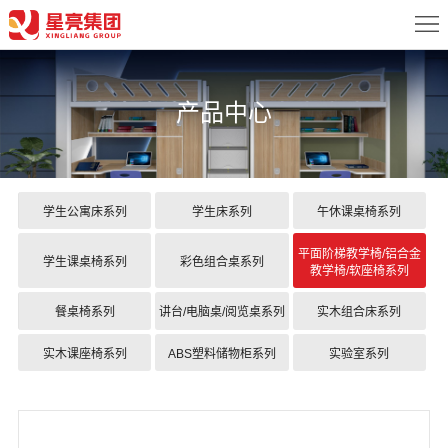
首
页
关
产品中心
于
新
我
闻
产
们
中
品
案
学生公寓床系列
学生床系列
午休课桌椅系列
心
中
例
配
平面阶梯教学椅/铝合金
学生课桌椅系列
彩色组合桌系列
教学椅/软座椅系列
心
展
置
服
餐桌椅系列
讲台/电脑桌/阅览桌系列
实木组合床系列
示
方
务
联
实木课座椅系列
ABS塑料储物柜系列
实验室系列
案
中
系
心
我