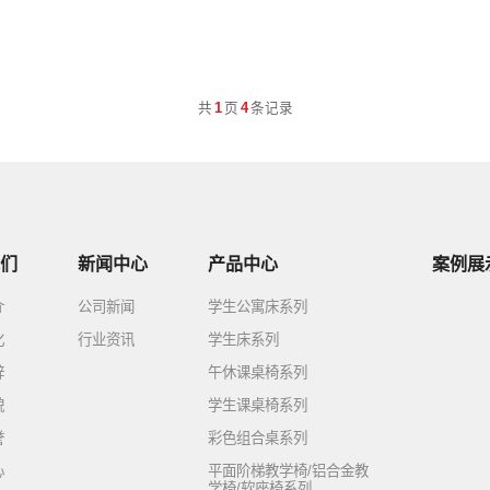
共
1
页
4
条记录
们
新闻中心
产品中心
案例展
介
公司新闻
学生公寓床系列
化
行业资讯
学生床系列
辞
午休课桌椅系列
貌
学生课桌椅系列
誉
彩色组合桌系列
心
平面阶梯教学椅/铝合金教
学椅/软座椅系列