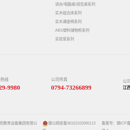
讲台/电脑桌/阅览桌系列
实木组合床系列
实木课座椅系列
ABS塑料储物柜系列
实验室系列
务热线
公司传真
公
29-9980
0794-73266899
江
星亮教育设备集团有限公
赣公网安备36102102000113
备案号：
赣ICP备