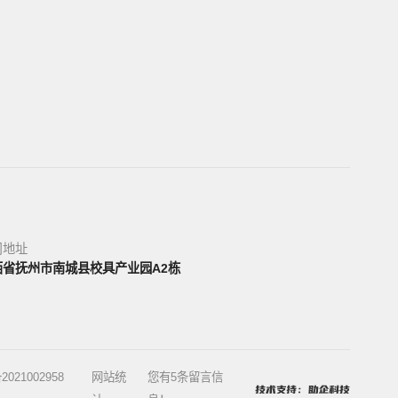
司地址
西省抚州市南城县校具产业园A2栋
2021002958
网站统
您有
5
条留言信