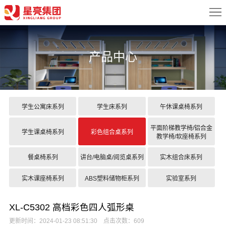
首
页
关
产品中心
于
新
我
闻
产
们
中
品
案
学生公寓床系列
学生床系列
午休课桌椅系列
心
中
例
配
平面阶梯教学椅/铝合金
学生课桌椅系列
彩色组合桌系列
教学椅/软座椅系列
心
展
置
服
餐桌椅系列
讲台/电脑桌/阅览桌系列
实木组合床系列
示
方
务
联
实木课座椅系列
ABS塑料储物柜系列
实验室系列
案
中
系
XL-C5302 高档彩色四人弧形桌
心
我
更新时间：2024-01-23 08:51:30 点击次数：609