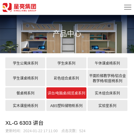
首
页
关
产品中心
于
新
我
闻
产
们
中
品
案
学生公寓床系列
学生床系列
午休课桌椅系列
心
中
例
配
平面阶梯教学椅/铝合金
学生课桌椅系列
彩色组合桌系列
教学椅/软座椅系列
心
展
置
服
餐桌椅系列
讲台/电脑桌/阅览桌系列
实木组合床系列
示
方
务
联
实木课座椅系列
ABS塑料储物柜系列
实验室系列
案
中
系
XL-G 6303 讲台
心
我
更新时间：2024-01-22 17:11:00 点击次数：524