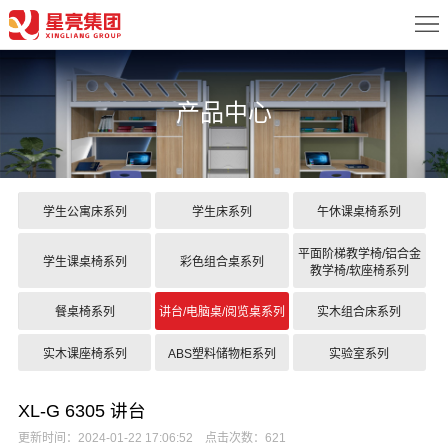
首
页
关
产品中心
于
新
我
闻
产
们
中
品
案
学生公寓床系列
学生床系列
午休课桌椅系列
心
中
例
配
平面阶梯教学椅/铝合金
学生课桌椅系列
彩色组合桌系列
教学椅/软座椅系列
心
展
置
服
餐桌椅系列
讲台/电脑桌/阅览桌系列
实木组合床系列
示
方
务
联
实木课座椅系列
ABS塑料储物柜系列
实验室系列
案
中
系
XL-G 6305 讲台
心
我
更新时间：2024-01-22 17:06:52 点击次数：621