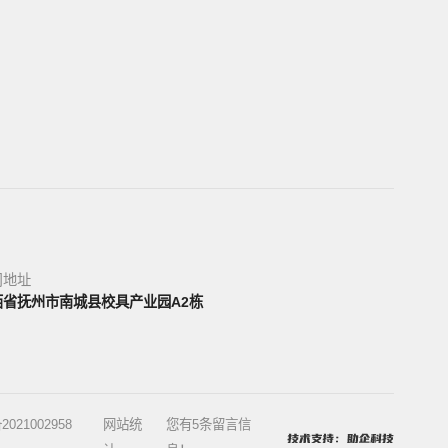
司地址
西省抚州市南城县校具产业园A2栋
2021002958
网站统
您有
5
条留言信