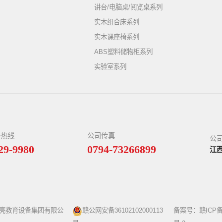
讲台/电脑桌/阅览桌系列
实木组合床系列
实木课座椅系列
ABS塑料储物柜系列
实验室系列
务热线
公司传真
公
29-9980
0794-73266899
江
星亮教育设备集团有限公
赣公网安备36102102000113
备案号：
赣ICP备