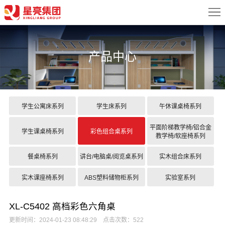
首
页
关
产品中心
于
新
我
闻
产
们
中
品
案
学生公寓床系列
学生床系列
午休课桌椅系列
心
中
例
配
平面阶梯教学椅/铝合金
学生课桌椅系列
彩色组合桌系列
教学椅/软座椅系列
心
展
置
服
餐桌椅系列
讲台/电脑桌/阅览桌系列
实木组合床系列
示
方
务
联
实木课座椅系列
ABS塑料储物柜系列
实验室系列
案
中
系
XL-C5402 高档彩色六角桌
心
我
更新时间：2024-01-23 08:48:29 点击次数：522