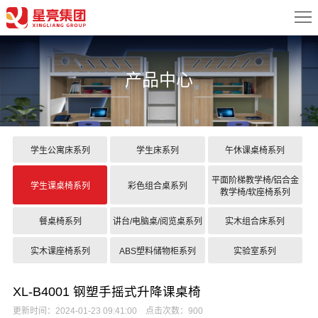
首
页
关
产品中心
于
新
我
闻
产
们
中
品
案
学生公寓床系列
学生床系列
午休课桌椅系列
心
中
例
配
平面阶梯教学椅/铝合金
学生课桌椅系列
彩色组合桌系列
教学椅/软座椅系列
心
展
置
服
餐桌椅系列
讲台/电脑桌/阅览桌系列
实木组合床系列
示
方
务
联
实木课座椅系列
ABS塑料储物柜系列
实验室系列
案
中
系
XL-B4001 钢塑手摇式升降课桌椅
心
我
更新时间：2024-01-23 09:41:00 点击次数：900