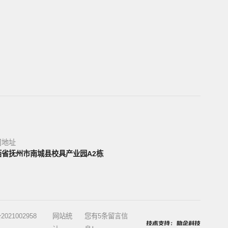
司地址
西省抚州市南城县校具产业园A2栋
2021002958
网站统
您有
5
条留言信