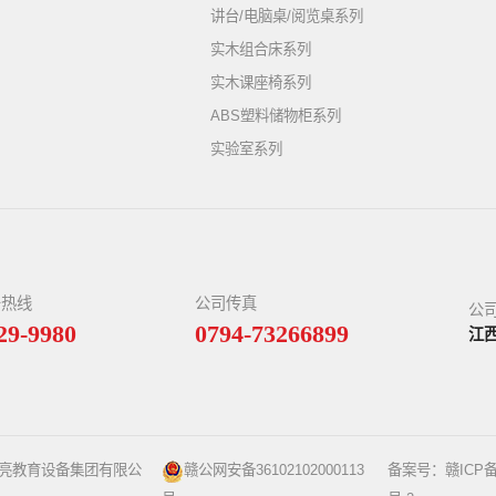
讲台/电脑桌/阅览桌系列
实木组合床系列
实木课座椅系列
ABS塑料储物柜系列
实验室系列
务热线
公司传真
公
29-9980
0794-73266899
江
星亮教育设备集团有限公
赣公网安备36102102000113
备案号：
赣ICP备