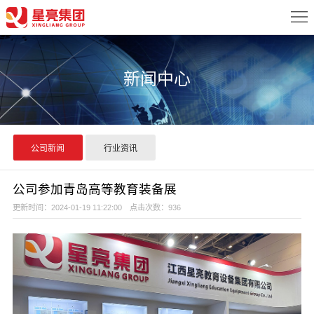
首
页
关
新闻中心
于
新
我
闻
产
们
中
品
案
公司新闻
行业资讯
心
中
例
配
公司参加青岛高等教育装备展
心
展
置
更新时间：2024-01-19 11:22:00 点击次数：936
服
示
方
务
联
案
中
系
心
我